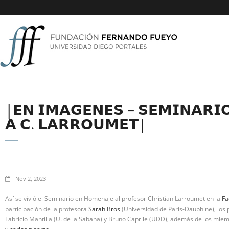
|𝗘𝗡 𝗜𝗠𝗔𝗚𝗘𝗡𝗘𝗦 – 𝗦𝗘𝗠𝗜𝗡𝗔𝗥𝗜
𝗔 𝗖. 𝗟𝗔𝗥𝗥𝗢𝗨𝗠𝗘𝗧|
Nov 2, 2023
Así se vivió el Seminario en Homenaje al profesor Christian Larroumet en la
Fa
participación de la profesora
Sarah Bros
(Universidad de Paris-Dauphine), los
Fabricio Mantilla (U. de la Sabana) y Bruno Caprile (UDD), además de los mi