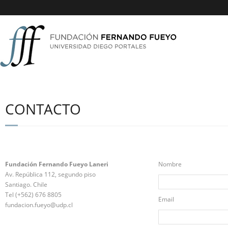
CONTACTO
Fundación Fernando Fueyo Laneri
Nombre
Av. República 112, segundo piso
Santiago. Chile
Tel (+562) 676 8805
Email
fundacion.fueyo@udp.cl