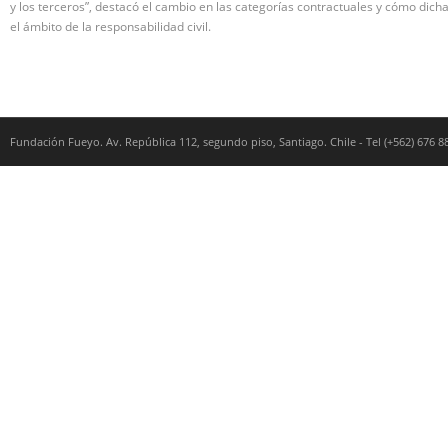
y los terceros”, destacó el cambio en las categorías contractuales y cómo dic
el ámbito de la responsabilidad civil.
Fundación Fueyo. Av. República 112, segundo piso, Santiago. Chile - Tel (+562) 676 8