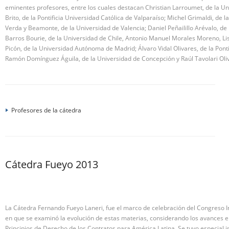
eminentes profesores, entre los cuales destacan Christian Larroumet, de la Un
Brito, de la Pontificia Universidad Católica de Valparaíso; Michel Grimaldi, de l
Verda y Beamonte, de la Universidad de Valencia; Daniel Peñailillo Arévalo, de
Barros Bourie, de la Universidad de Chile, Antonio Manuel Morales Moreno, Li
Picón, de la Universidad Autónoma de Madrid; Álvaro Vidal Olivares, de la Ponti
Ramón Domínguez Águila, de la Universidad de Concepción y Raúl Tavolari Oliv
Profesores de la cátedra
Cátedra Fueyo 2013
La Cátedra Fernando Fueyo Laneri, fue el marco de celebración del Congreso I
en que se examinó la evolución de estas materias, considerando los avances e
Principios de Derecho de los Contratos para América Latina. Se tuvo especial in