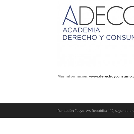
Más información:
www.derechoyconsumo.u
Fundación Fueyo. Av. República 112, segundo piso,