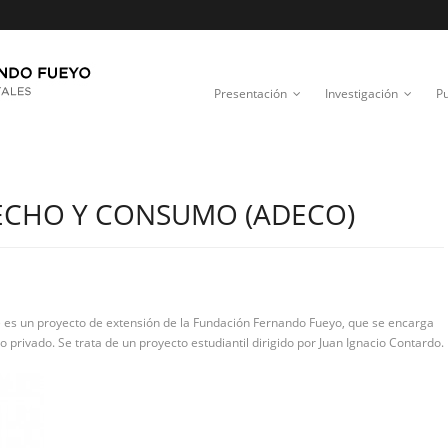
Presentación
Investigación
Pu
ECHO Y CONSUMO (ADECO)
s un proyecto de extensión de la Fundación Fernando Fueyo, que se encarga
o privado. Se trata de un proyecto estudiantil dirigido por Juan Ignacio Contardo.