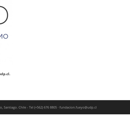
dp.cl.
 Santiago. Chile - Tel (+562) 676 8805 ·
fundacion.fueyo@udp.cl