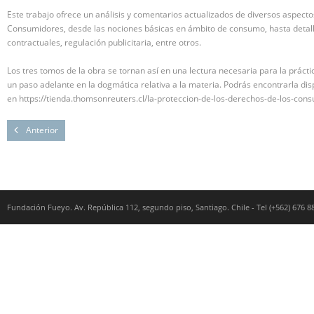
Este trabajo ofrece un análisis y comentarios actualizados de diversos aspecto
Consumidores, desde las nociones básicas en ámbito de consumo, hasta detall
contractuales, regulación publicitaria, entre otros.
Los tres tomos de la obra se tornan así en una lectura necesaria para la prác
un paso adelante en la dogmática relativa a la materia. Podrás encontrarla dis
en https://tienda.thomsonreuters.cl/la-proteccion-de-los-derechos-de-los-con
Anterior
Fundación Fueyo. Av. República 112, segundo piso, Santiago. Chile - Tel (+562) 676 8