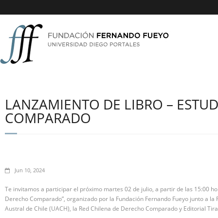
LANZAMIENTO DE LIBRO – ESTU
COMPARADO
Jun 10, 2024
Te invitamos a participar el próximo martes 02 de julio, a partir de las 15:00 h
Derecho Comparado”, organizado por la Fundación Fernando Fueyo junto a la 
Austral de Chile (UACH), la Red Chilena de Derecho Comparado y Editorial Tira