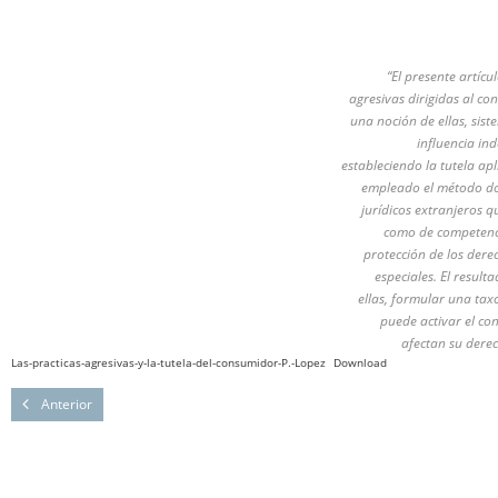
“El presente artícu
agresivas dirigidas al c
una noción de ellas, sist
influencia in
estableciendo la tutela ap
empleado el método do
jurídicos extranjeros q
como de competenci
protección de los dere
especiales. El resul
ellas, formular una tax
puede activar el co
afectan su derec
Las-practicas-agresivas-y-la-tutela-del-consumidor-P.-Lopez
Download
Anterior