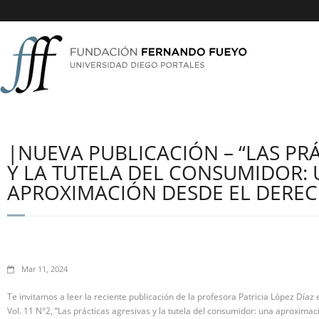
|NUEVA PUBLICACIÓN – “LAS PR
Y LA TUTELA DEL CONSUMIDOR:
APROXIMACIÓN DESDE EL DEREC
Mar 11, 2024
Te invitamos a leer la reciente publicación de la profesora Patricia López Díaz 
Vol. 11 N°2, “Las prácticas agresivas y la tutela del consumidor: una aproximac