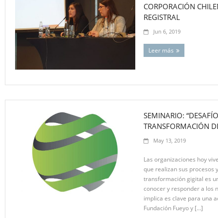
CORPORACIÓN CHILE
REGISTRAL
Jun 6, 2019
Leer más
SEMINARIO: “DESAFÍO
TRANSFORMACIÓN DI
May 13, 2019
Las organizaciones hoy viv
que realizan sus procesos y
transformación gigital es u
conocer y responder a los 
implica es clave para una a
Fundación Fueyo y […]