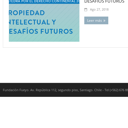
DESAFÍOS FUTUROS
Ago 27, 2018
Leer más
Fundación Fueyo. Av. República 112, segundo piso, Santiago. Chile - Tel (+562) 676 8