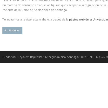
El artículo, titulado “El Phishing más allá de la Ley N°20.009: el riesgo para quie
en materia de consumo en aquellas figuras que escapan a la regulación de la l
reciente de la Corte de Apelaciones de Santiago.
Te invitamos a revisar este trabajo, a través de la
página web de la Universida
Anterior
Fundación Fueyo. Av. República 112, segundo piso, Santiago. Chile - Tel (+562) 676 8