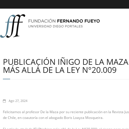
PUBLICACIÓN IÑIGO DE LA MAZA 
MÁS ALLÁ DE LA LEY N°20.009
Ago 27, 2024
Felicitamos al profesor De la Maza por su reciente publicación en la Revista J
de Chile, en coautoría con el abogado Boris Loayza Mosqueira.