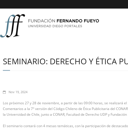
SEMINARIO: DERECHO Y ÉTICA PU
Nov 19, 2024
Los próximos 27 y 28 de noviembre, a partir de las 09:00 horas, se realizará el 
Comentarios a la 7° versión del Código Chileno de Ética Publicitaria del CONA
la Universidad de Chile, junto a CONAR, Facultad de Derecho UDP y Fundación
El seminario contará con 4 mesas temáticas, con la participación de destacados 