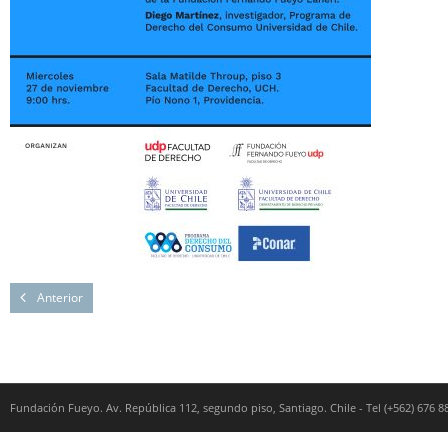
Anterior
Fundación Fueyo. Av. República 112, segundo piso, Santiago. Chile - Tel (+562) 676 8