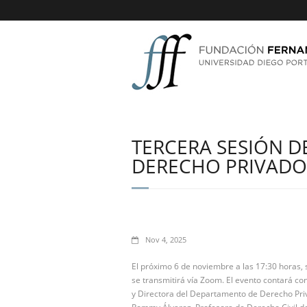
TERCERA SESIÓN DE
DERECHO PRIVADO
Nov 4, 2025
El próximo 6 de noviembre a las 17:30 horas, s
se transmitirá vía Zoom. El evento contará co
y Directora del Departamento de Derecho Pri