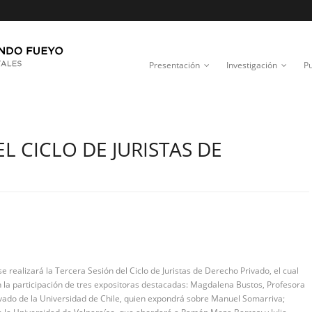
Presentación
Investigación
Pu
L CICLO DE JURISTAS DE
e realizará la Tercera Sesión del Ciclo de Juristas de Derecho Privado, el cual
n la participación de tres expositoras destacadas: Magdalena Bustos, Profesora
vado de la Universidad de Chile, quien expondrá sobre Manuel Somarriva;