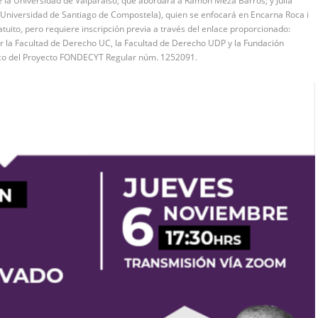
 la Universidad de Valparaíso, que abordará a Ramón Meza Barros; y Julia
Universidad de Santiago de Compostela), quien se enfocará en Encarna Roca i
ratuito, pero requiere inscripción previa a través del enlace proporcionado:
por la Facultad de Derecho UC, la Facultad de Derecho UDP y la Fundación
arco del Proyecto FONDECYT Regular núm. 1252091.