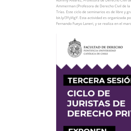
Rommy Álvarez, Profesora de Derecho Civil de
Ammerman (Profesora de Derecho Civil de la 
Trías. Este ciclo de seminarios es de libre y g
bit.ly/3YyVigY. Esta actividad es organizada 
Fernando Fueyo Laneri, y se realiza en el m