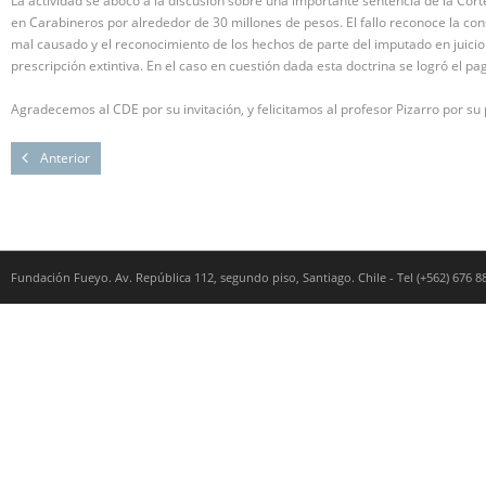
La actividad se abocó a la discusión sobre una importante sentencia de la Cor
en Carabineros por alrededor de 30 millones de pesos. El fallo reconoce la con
mal causado y el reconocimiento de los hechos de parte del imputado en juici
prescripción extintiva. En el caso en cuestión dada esta doctrina se logró el p
Agradecemos al CDE por su invitación, y felicitamos al profesor Pizarro por su p
Anterior
Fundación Fueyo. Av. República 112, segundo piso, Santiago. Chile - Tel (+562) 676 8