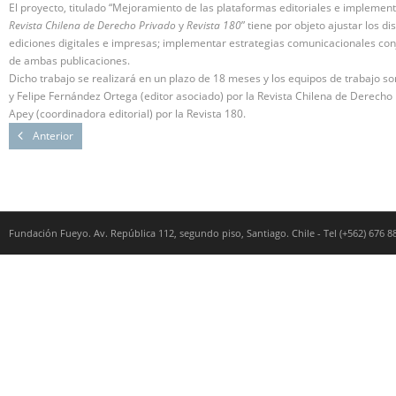
El proyecto, titulado “
Mejoramiento de las plataformas editoriales e implement
Revista Chilena de Derecho Privado
y
Revista 180
” tiene por objeto
ajustar los d
ediciones digitales e impresas; implementar estrategias comunicacionales con
de ambas publicaciones.
Dicho trabajo se realizará en un plazo de 18 meses y los equipos de trabajo 
y Felipe Fernández Ortega (editor asociado) por la Revista Chilena de Derecho P
Apey (coordinadora editorial) por la Revista 180.
Anterior
Fundación Fueyo. Av. República 112, segundo piso, Santiago. Chile - Tel (+562) 676 8