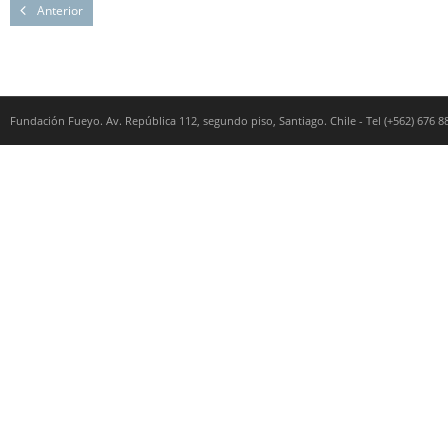
Anterior
Fundación Fueyo. Av. República 112, segundo piso, Santiago. Chile - Tel (+562) 676 8