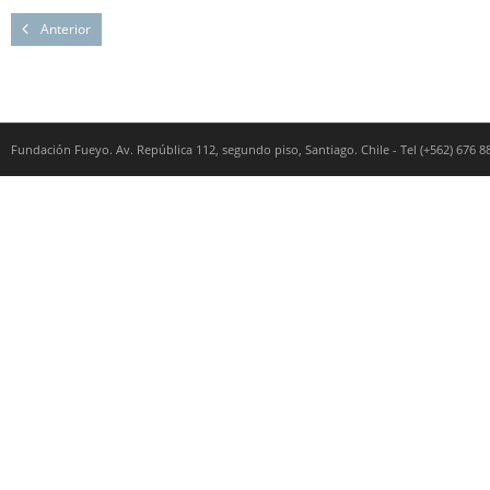
Anterior
Fundación Fueyo. Av. República 112, segundo piso, Santiago. Chile - Tel (+562) 676 8