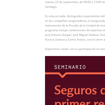
martes 23 de septiembre, de 09:00 a 13:00 hor
Santiago.
En esta jornada, distinguidos especialistas d
en las compañías aseguradoras, el asegurado, 
intervención de la Fiscalía de la Unidad de In
programa incluye conferencias de expertos tal
José Antonio Gaspar, José Miguel Valdivia, An
Aurora Llaneza y Carlos Aranis, con el cierr
Esperamos contar con su participación en esta