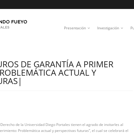
Presentación
Investigación
Pu
UROS DE GARANTÍA A PRIMER
PROBLEMÁTICA ACTUAL Y
URAS|
Derecho de la Universidad Diego Portales tienen el agrado de invitarles al
rimiento: Problemática actual y perspectivas futuras”, el cual se celebrará el