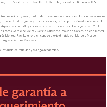
as, en el Auditorio de la Facultad de Derecho, ubicado en República 105,
el ámbito jurídico y asegurador abordarán temas clave como los efectos actuales
el corredor de seguros y el reasegurador; la interpretación administrativa, la
vestigación de la CMF, y el examen de las sanciones del Consejo de la CMF. El
es como Geraldine Mc Vey, Sergio Valdivieso, Mauricio Garcés, Valerie Richter,
drés Montes, Raúl Letelier y un conversatorio dirigido por Marcelo Mosso,
e a cargo de Ramiro Mendoza.
 instancia de reflexión y diálogo académico.