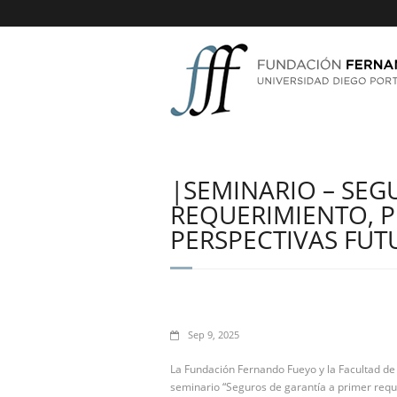
|SEMINARIO – SEG
REQUERIMIENTO, 
PERSPECTIVAS FUT
Sep 9, 2025
La Fundación Fernando Fueyo y la Facultad de 
seminario “Seguros de garantía a primer reque