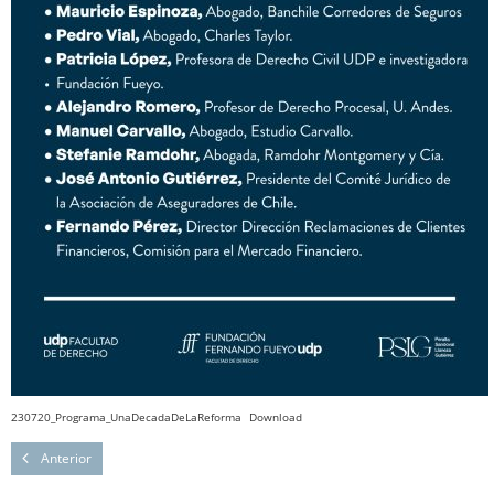
230720_Programa_UnaDecadaDeLaReforma
Download
Anterior